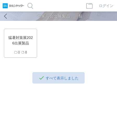
ログイン
「□展示会出展製品」一覧
猛暑対策展202
6出展製品
0
8
すべて表示しました